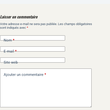
Laisser un commentaire
Votre adresse e-mail ne sera pas publiée.
Les champs obligatoires
A
sont indiqués avec
*
l
t
e
Nom
*
r
n
E-mail
*
a
t
i
Site web
v
e
Ajouter un commentaire
*
: