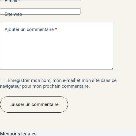
E-mail
*
a
t
i
Site web
v
e
Ajouter un commentaire
*
:
Enregistrer mon nom, mon e-mail et mon site dans ce
navigateur pour mon prochain commentaire.
Laisser un commentaire
Mentions légales