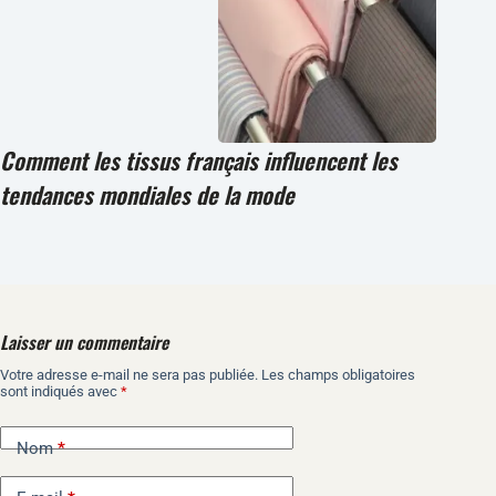
Comment les tissus français influencent les
tendances mondiales de la mode
Laisser un commentaire
Votre adresse e-mail ne sera pas publiée.
Les champs obligatoires
A
sont indiqués avec
*
l
t
e
Nom
*
r
n