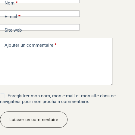
e
Nom
*
r
n
E-mail
*
a
t
i
Site web
v
e
Ajouter un commentaire
*
:
Enregistrer mon nom, mon e-mail et mon site dans ce
navigateur pour mon prochain commentaire.
Laisser un commentaire