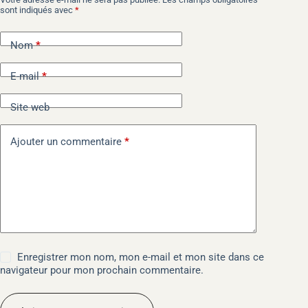
A
sont indiqués avec
*
l
t
e
Nom
*
r
n
E-mail
*
a
t
i
Site web
v
e
Ajouter un commentaire
*
:
Enregistrer mon nom, mon e-mail et mon site dans ce
navigateur pour mon prochain commentaire.