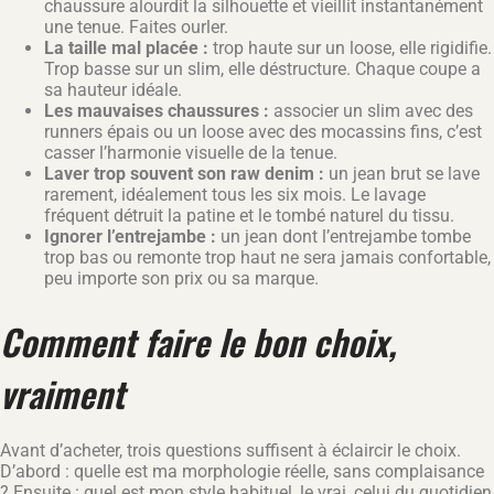
chaussure alourdit la silhouette et vieillit instantanément
une tenue. Faites ourler.
La taille mal placée :
trop haute sur un loose, elle rigidifie.
Trop basse sur un slim, elle déstructure. Chaque coupe a
sa hauteur idéale.
Les mauvaises chaussures :
associer un slim avec des
runners épais ou un loose avec des mocassins fins, c’est
casser l’harmonie visuelle de la tenue.
Laver trop souvent son raw denim :
un jean brut se lave
rarement, idéalement tous les six mois. Le lavage
fréquent détruit la patine et le tombé naturel du tissu.
Ignorer l’entrejambe :
un jean dont l’entrejambe tombe
trop bas ou remonte trop haut ne sera jamais confortable,
peu importe son prix ou sa marque.
Comment faire le bon choix,
vraiment
Avant d’acheter, trois questions suffisent à éclaircir le choix.
D’abord : quelle est ma morphologie réelle, sans complaisance
? Ensuite : quel est mon style habituel, le vrai, celui du quotidien