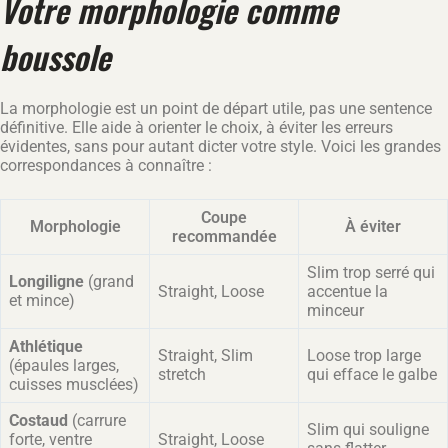
Votre morphologie comme
boussole
La morphologie est un point de départ utile, pas une sentence
définitive. Elle aide à orienter le choix, à éviter les erreurs
évidentes, sans pour autant dicter votre style. Voici les grandes
correspondances à connaître :
Coupe
Morphologie
À éviter
recommandée
Slim trop serré qui
Longiligne
(grand
Straight, Loose
accentue la
et mince)
minceur
Athlétique
Straight, Slim
Loose trop large
(épaules larges,
stretch
qui efface le galbe
cuisses musclées)
Costaud
(carrure
Slim qui souligne
forte, ventre
Straight, Loose