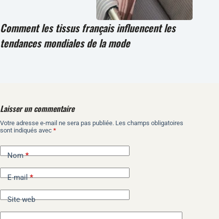
Comment les tissus français influencent les
tendances mondiales de la mode
Laisser un commentaire
Votre adresse e-mail ne sera pas publiée.
Les champs obligatoires
A
sont indiqués avec
*
l
t
e
Nom
*
r
n
E-mail
*
a
t
i
Site web
v
e