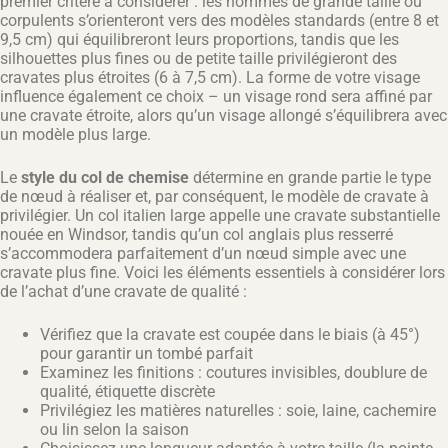
premier critère à considérer : les hommes de grande taille ou
corpulents s’orienteront vers des modèles standards (entre 8 et
9,5 cm) qui équilibreront leurs proportions, tandis que les
silhouettes plus fines ou de petite taille privilégieront des
cravates plus étroites (6 à 7,5 cm). La forme de votre visage
influence également ce choix – un visage rond sera affiné par
une cravate étroite, alors qu’un visage allongé s’équilibrera avec
un modèle plus large.
Le
style du col de chemise
détermine en grande partie le type
de nœud à réaliser et, par conséquent, le modèle de cravate à
privilégier. Un col italien large appelle une cravate substantielle
nouée en Windsor, tandis qu’un col anglais plus resserré
s’accommodera parfaitement d’un nœud simple avec une
cravate plus fine. Voici les éléments essentiels à considérer lors
de l’achat d’une cravate de qualité :
Vérifiez que la cravate est coupée dans le biais (à 45°)
pour garantir un tombé parfait
Examinez les finitions : coutures invisibles, doublure de
qualité, étiquette discrète
Privilégiez les matières naturelles : soie, laine, cachemire
ou lin selon la saison