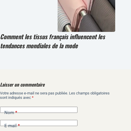
Comment les tissus français influencent les
tendances mondiales de la mode
Laisser un commentaire
Votre adresse e-mail ne sera pas publiée.
Les champs obligatoires
A
sont indiqués avec
*
l
t
e
Nom
*
r
n
E-mail
*
a