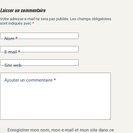
Laisser un commentaire
Votre adresse e-mail ne sera pas publiée.
Les champs obligatoires
A
sont indiqués avec
*
l
t
e
Nom
*
r
n
E-mail
*
a
t
i
Site web
v
e
Ajouter un commentaire
*
:
Enregistrer mon nom, mon e-mail et mon site dans ce