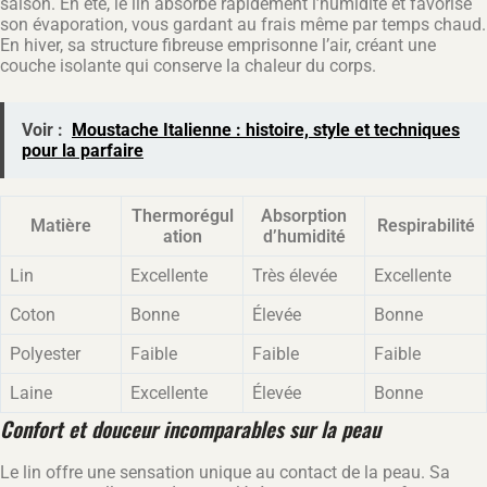
saison. En été, le lin absorbe rapidement l’humidité et favorise
son évaporation, vous gardant au frais même par temps chaud.
En hiver, sa structure fibreuse emprisonne l’air, créant une
couche isolante qui conserve la chaleur du corps.
Voir :
Moustache Italienne : histoire, style et techniques
pour la parfaire
Thermorégul
Absorption
Matière
Respirabilité
ation
d’humidité
Lin
Excellente
Très élevée
Excellente
Coton
Bonne
Élevée
Bonne
Polyester
Faible
Faible
Faible
Laine
Excellente
Élevée
Bonne
Confort et douceur incomparables sur la peau
Le lin offre une sensation unique au contact de la peau. Sa