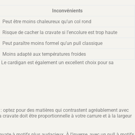
Inconvénients
Peut être moins chaleureux qu’un col rond
Risque de cacher la cravate si l’encolure est trop haute
Peut paraître moins formel qu’un pull classique
Moins adapté aux températures froides
. Le cardigan est également un excellent choix pour sa
le : optez pour des matières qui contrastent agréablement avec
 cravate doit être proportionnelle à votre carrure et à la largeur
avate à motifs plus audacieux. À l’inverse, avec un pull à motifs,